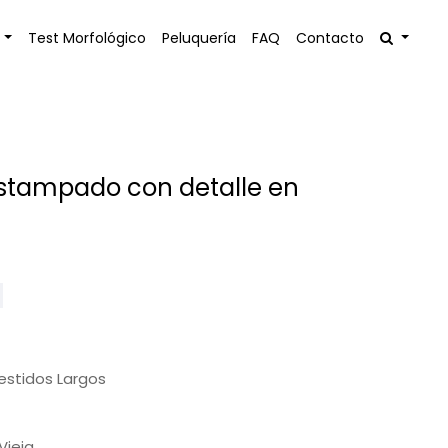
s
Test Morfológico
Peluquería
FAQ
Contacto
estampado con detalle en
estidos Largos
Vieja